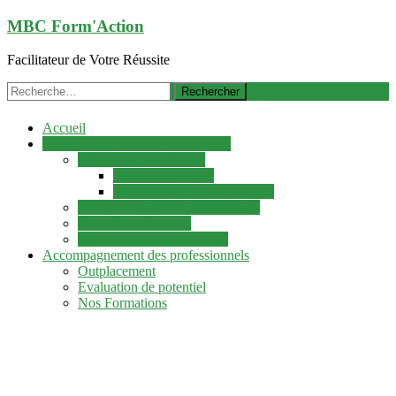
Aller
MBC Form'Action
au
contenu
Facilitateur de Votre Réussite
principal
Rechercher :
Accueil
Accompagnement des particuliers
Bilans de compétences
Méthode Vast RH
Méthode ORGANON C&D
Techniques Recherche d’Emploi
Créez son entreprise
Bilan d’orientation scolaire
Accompagnement des professionnels
Outplacement
Evaluation de potentiel
Nos Formations