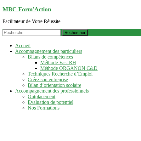
Aller
MBC Form'Action
au
contenu
Facilitateur de Votre Réussite
principal
Rechercher :
Accueil
Accompagnement des particuliers
Bilans de compétences
Méthode Vast RH
Méthode ORGANON C&D
Techniques Recherche d’Emploi
Créez son entreprise
Bilan d’orientation scolaire
Accompagnement des professionnels
Outplacement
Evaluation de potentiel
Nos Formations