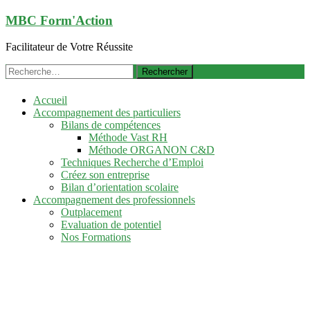
Aller
MBC Form'Action
au
contenu
Facilitateur de Votre Réussite
principal
Rechercher :
Accueil
Accompagnement des particuliers
Bilans de compétences
Méthode Vast RH
Méthode ORGANON C&D
Techniques Recherche d’Emploi
Créez son entreprise
Bilan d’orientation scolaire
Accompagnement des professionnels
Outplacement
Evaluation de potentiel
Nos Formations